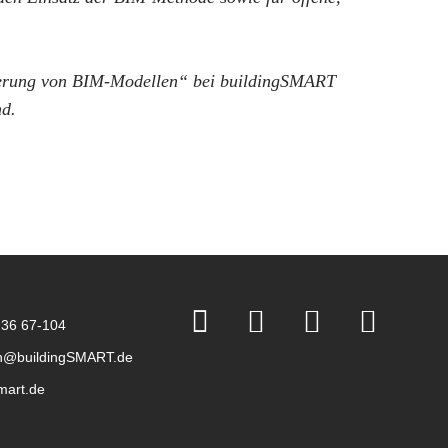
icherung von BIM-Modellen“ bei buildingSMART
nd.
 36 67-104
n@buildingSMART.de
mart.de