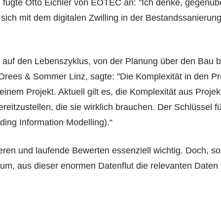
 fügte Otto Eichler von EOTEC an: "Ich denke, gegenü
 sich mit dem digitalen Zwilling in der Bestandssanierun
s auf den Lebenszyklus, von der Planung über den Bau b
 Drees & Sommer Linz, sagte: "Die Komplexität in den Pr
einem Projekt. Aktuell gilt es, die Komplexität aus Proj
itzustellen, die sie wirklich brauchen. Der Schlüssel fü
ding Information Modelling).“
ieren und laufende Bewerten essenziell wichtig. Doch,
rum, aus dieser enormen Datenflut die relevanten Date