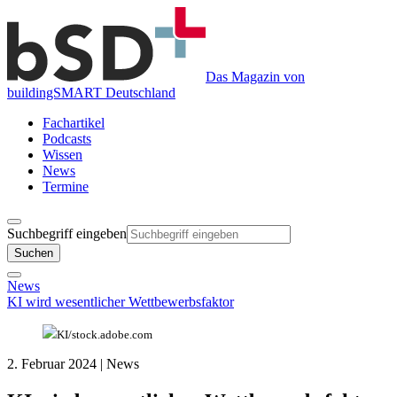
Das Magazin von
buildingSMART Deutschland
Fachartikel
Podcasts
Wissen
News
Termine
Suchbegriff eingeben
Suchen
News
KI wird wesentlicher Wettbewerbsfaktor
KI/stock.adobe.com
2. Februar 2024
| News