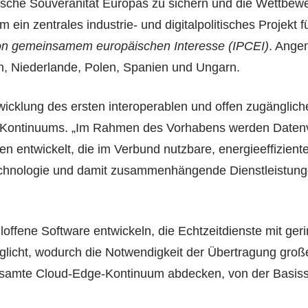
gische Souveränität Europas zu sichern und die Wettbewe
ein zentrales industrie- und digitalpolitisches Projekt 
on gemeinsamem europäischen Interesse (IPCEI)
. Ange
en, Niederlande, Polen, Spanien und Ungarn.
icklung des ersten interoperablen und offen zugänglic
-Kontinuums. „Im Rahmen des Vorhabens werden Datenve
 entwickelt, die im Verbund nutzbare, energieeffizient
chnologie und damit zusammenhängende Dienstleistungen
loffene Software entwickeln, die Echtzeitdienste mit ger
glicht, wodurch die Notwendigkeit der Übertragung gro
samte Cloud-Edge-Kontinuum abdecken, von der Basissof