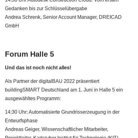
Gedanken bis zur Schlüsselübergabe
Andrea Schrenk, Senior Account Manager, DREICAD
GmbH
Forum Halle 5
Messestand von buildingSMART Deutschland und
Und das ist noch nicht alles!
Mitausstellern auf der digitalBAU 2022
Als Partner der digitalBAU 2022 präsentiert
Bildcredit: buildingSMART Deutschland e. V.
buildingSMART Deutschland am 1. Juni in Halle 5 ein
ausgewähltes Programm:
14:30 Uhr: Automatisierte Grundrisserzeugung in der
Messestand von buildingSMART Deutschland und
Mitausstellern auf der digitalBAU 2022
Entwurfsphase
Andreas Geiger, Wissenschaftlicher Mitarbeiter,
Bildcredit: buildingSMART Deutschland e. V.
Projektleiter, Karlsruher Institut für Technologie (KIT),