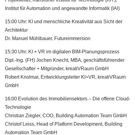
Institut für Automation und angewandte Informatik (IAI)
Messestand von buildingSMART Deutschland und
15:00 Uhr: KI und menschliche Kreativität aus Sicht der
Mitausstellern auf der digitalBAU 2022
Architektur
Bildcredit: buildingSMART Deutschland e. V.
Dr. Manuel Mühlbauer, Futureimmersion
15:30 Uhr: KI + VR im digitalen BIM-Planungsprozess
Dipl.-Ing. (FH) Jochen Knecht, MBA, geschäftsführender
Messestand von buildingSMART Deutschland und
Gesellschafter + Mitgründer, kreatiVRaum GmbH
Mitausstellern auf der digitalBAU 2022
Robert Knolmar, Entwicklungsleiter KI+VR, kreatiVRaum
Bildcredit: buildingSMART Deutschland e. V.
GmbH
16:00 Evolution des Immobiliensektors – Die offene Cloud-
Technologie
Messestand von buildingSMART Deutschland und
Christian Ziegler, COO, Building Automation Team GmbH
Mitausstellern auf der digitalBAU 2022
Christof Leiss, Head of Platform Development, Building
Bildcredit: buildingSMART Deutschland e. V.
Automation Team GmbH