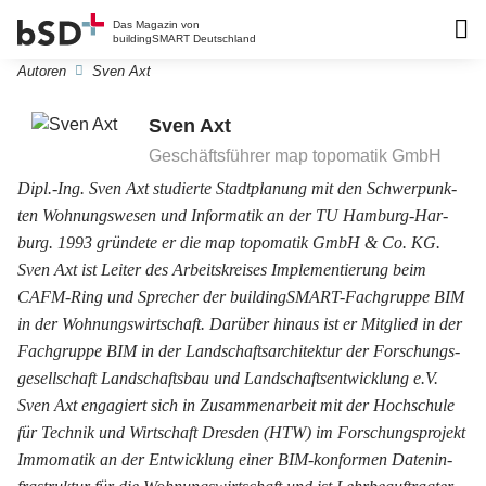
Das Magazin von
buildingSMART Deutschland
Autoren
Sven Axt
Sven Axt
Geschäftsführer map topomatik GmbH
Dipl.-Ing. Sven Axt studierte Stadt­pla­nung mit den Schwer­punk­
ten Woh­nungs­we­sen und In­for­ma­tik an der TU Ham­burg-Har­
burg. 1993 gründete er die map topomatik GmbH & Co. KG.
Sven Axt ist Lei­ter des Ar­beits­krei­ses Im­ple­men­tie­rung beim
CAFM-Ring und Sprecher der buildingSMART-Fachgruppe BIM
in der Wohnungswirtschaft. Darüber hinaus ist er Mitglied in der
Fach­grup­pe BIM in der Landschafts­ar­chi­tek­tur der For­schungs­
ge­sell­schaft Land­schafts­bau und Land­schafts­ent­wick­lung e.V.
Sven Axt en­ga­giert sich in Zu­sam­men­ar­beit mit der Hoch­schu­le
für Tech­nik und Wirt­schaft Dres­den (HTW) im For­schungs­pro­jekt
Immo­matik an der Ent­wick­lung einer BIM-kon­for­men Da­ten­in­