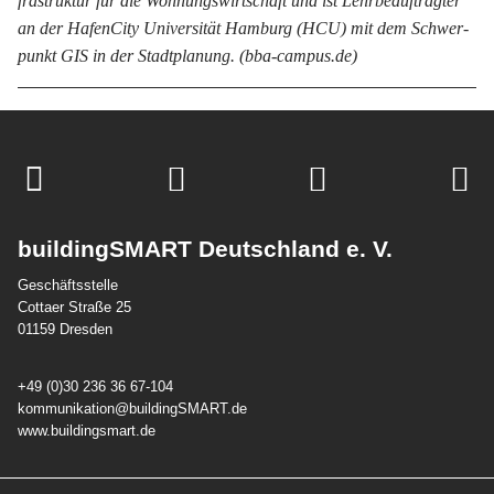
fra­struk­tur für die Woh­nungs­wirt­schaft und ist Lehr­be­auf­trag­ter
an der Ha­fen­City Uni­ver­si­tät Ham­burg (HCU) mit dem Schwer­
punkt GIS in der Stadt­pla­nung. (bba-campus.de)
buildingSMART Deutschland e. V.
Geschäftsstelle
Cottaer Straße 25
01159 Dresden
+49 (0)30 236 36 67-104
kommunikation@buildingSMART.de
www.buildingsmart.de